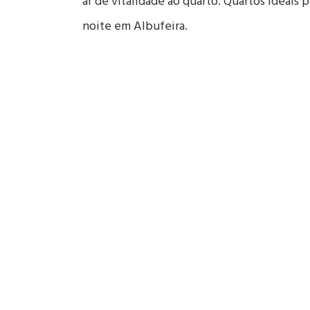
ar de vitalidade ao quarto. Quartos ideais p
noite em Albufeira.