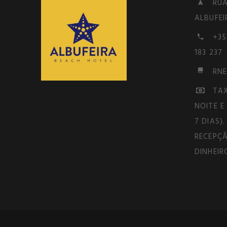
RUA
ALBUFEI
+35
183 237
RNE
TAX
NOITE E
7 DIAS)
RECEPÇ
DINHEIR